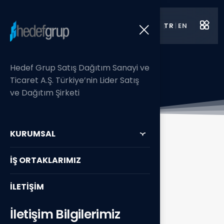
TR
|
EN
İş Ortaklarımız
Hedef Grup Satış Dağıtım Sanayi ve
Anasayfa / İş Ortaklarımız/ Target Trade
Ticaret A.Ş. Türkiye’nin Lider Satış
ve Dağıtım Şirketi
KURUMSAL
İŞ ORTAKLARIMIZ
Markalarımız /
İLETİŞİM
Ürünlerimiz
İletişim Bilgilerimiz