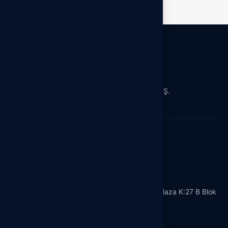
Hedef Grup Satış Dağıtım Sanayi ve Ticaret A.Ş.
Türkiye’nin Lider Satış ve Dağıtım Şirketi
Merkez Ofisimiz
Oruç Reis Mah. Tekstilkent Cad. No:12 Koza Plaza K:27 B Blok
A/273
Esenler / İstanbul