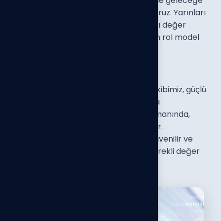
ilkeleriyle hareket ederek sektörümüzde geleceğe
yön veren lider marka olmayı hedefliyoruz. Yarınları
inşa ederken, tüm paydaşlarımıza kalıcı değer
katmak ve sürdürülebilir bir gelecek için rol model
olmak, gitmek istediğimiz yöndür.
M
i
s
y
o
n
u
m
u
z
Hedef Grup'un varoluş amacı; uzman ekibimiz, güçlü
altyapımız ve inovatif yaklaşımlarımızla
müşterilerimize ve iş ortaklarımıza "Zamanında,
Eksiksiz ve Yenilikçi" hizmetler sunmaktır.
Sürdürülebilir bir büyüme anlayışıyla, güvenilir ve
sorumluluk sahibi bir iş ortağı olarak, sürekli değer
katmaya odaklanıyoruz.