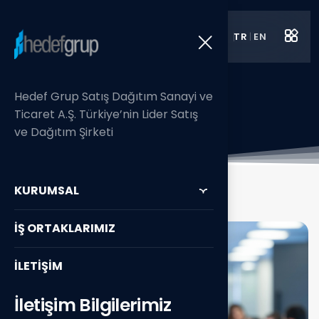
TR
|
EN
Hakkımızda
Hedef Grup Satış Dağıtım Sanayi ve
Anasayfa
/ Kurumsal
Ticaret A.Ş. Türkiye’nin Lider Satış
ve Dağıtım Şirketi
KURUMSAL
İŞ ORTAKLARIMIZ
İLETİŞİM
İletişim Bilgilerimiz