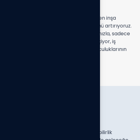
ve stratejik iş ortağıdır.
Geleceğin dağıtım modellerini bugünden inşa
ederek, iş ortaklarımızın rekabet gücünü artırıyoruz.
Bu bütünsel ve ileriye dönük yaklaşımımızla, sadece
bir dağıtım firması olmanın ötesine geçiyor, iş
ortaklarımızın sürdürülebilir gelişim yolculuklarının
vazgeçilmez bir parçası oluyoruz.
V
i
z
y
o
n
u
m
u
z
Hedef Grup olarak, güven ve sürdürülebilirlik