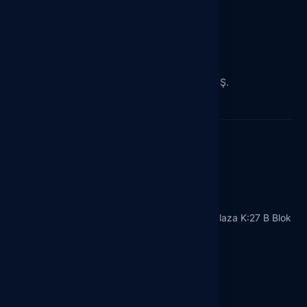
Hedef Grup Satış Dağıtım Sanayi ve Ticaret A.Ş.
Türkiye’nin Lider Satış ve Dağıtım Şirketi
Merkez Ofisimiz
Oruç Reis Mah. Tekstilkent Cad. No:12 Koza Plaza K:27 B Blok
A/273
Esenler / İstanbul
info@hedefgrup.com.tr
+90 212 413 07 00