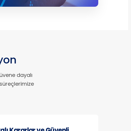
syon
güvene dayalı
süreçlerimize
alı Kararlar ve Güvenli