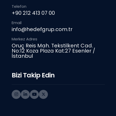
Telefon
+90 212 413 07 00
Email
info@hedefgrup.com.tr
Teknolojiyle 
Merkez Adres
Oruç Reis Mah. Tekstilkent Cad.
Şekillendiriyo
No:12 Koza Plaza Kat:27 Esenler /
İstanbul
Distribütörlük faaliyetlerimizi yalnızc
Bizi Takip Edin
aynı zamanda güncel teknolojileri yak
standartlara tam uyumlu ve sürdürülebi