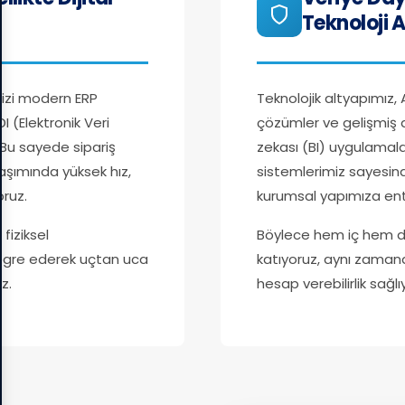
Teknoloji 
mizi modern ERP
Teknolojik altyapımız,
I (Elektronik Veri
çözümler ve gelişmiş 
. Bu sayede sipariş
zekası (BI) uygulamal
aşımında yüksek hız,
sistemlerimiz sayesind
oruz.
kurumsal yapımıza ent
fiziksel
Böylece hem iç hem de
ntegre ederek uçtan uca
katıyoruz, aynı zaman
z.
hesap verebilirlik sağlı