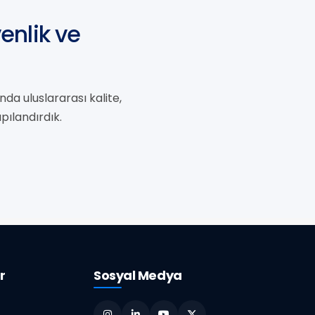
enlik ve
da uluslararası kalite,
apılandırdık.
r
Sosyal Medya