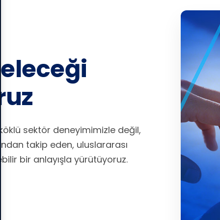
Geleceği
ruz
a köklü sektör deneyimimizle değil,
ından takip eden, uluslararası
lir bir anlayışla yürütüyoruz.