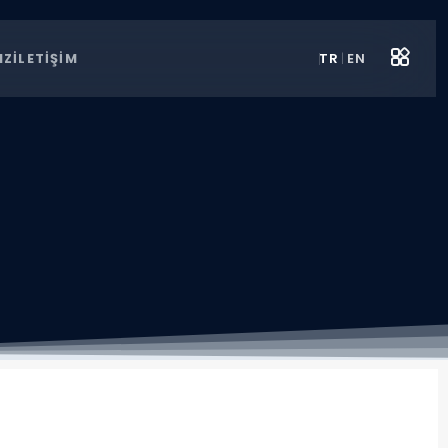
TR
|
EN
IZ
İLETİŞİM