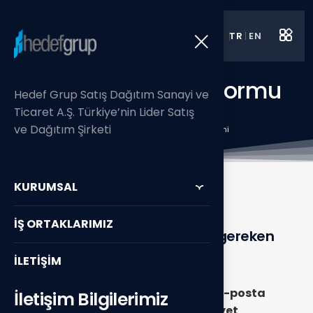
TR
|
EN
Web Sitesi İletişim Formu
Hedef Grup Satış Dağıtım Sanayi ve
Aydınlatma Metni
Ticaret A.Ş. Türkiye’nin Lider Satış
ve Dağıtım Şirketi
Anasayfa
/ Web Sitesi İletişim Formu Aydınlatma Metni
KURUMSAL
İŞ ORTAKLARIMIZ
İletişim formunda kullanılması gereken
aydınlatma metni:
İLETİŞİM
Bu formda yer alan
kimlik(ad,
soyad),
iletişim(telefon numarası, e-posta
İletişim Bilgilerimiz
adresi)
ve
müşteri işlem(talep/şikayet