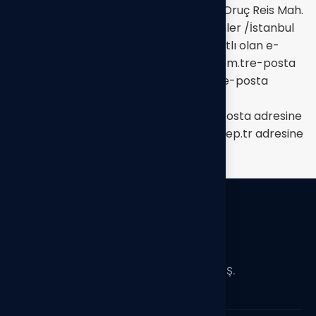
Satış Dağıtım Sanayi ve Ticaret A.Ş.’nin Oruç Reis Mah.
Tekstilkent Cad. B Blok No:12 A/273 Esenler /İstanbul
adresine yazılı olarak, sistemimizde kayıtlı olan e-
posta adresinizden
kvkk@hedefgrup.com.tr
e-posta
adresine, sistemimizde kayıtlı olmayan e-posta
adresinizden mobil imza/e-imza
kullanarak
kvkk@hedefgrup.com.tr
e-posta adresine
veya KEP vasıtasıyla
hedefgrup@hs03.kep.tr
adresine
iletebilirsiniz.
Hedef Grup Satış Dağıtım Sanayi ve Ticaret A.Ş.
Türkiye’nin Lider Satış ve Dağıtım Şirketi