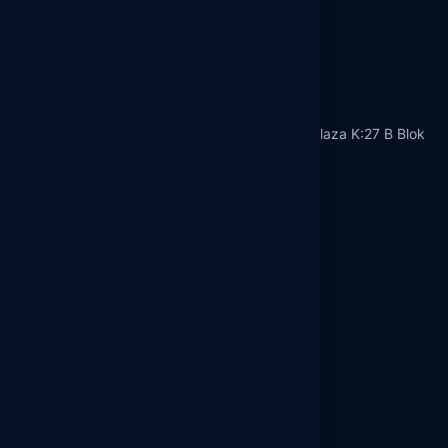
Merkez Ofisimiz
Oruç Reis Mah. Tekstilkent Cad. No:12 Koza Plaza K:27 B Blok
A/273
Esenler / İstanbul
info@hedefgrup.com.tr
+90 212 413 07 00
Gerekli Linkler
Bilgi Toplumu Hiz.
K.V.K.K ve Gizlilik
Yasal Uyarı
Yatırımcı İlişkileri